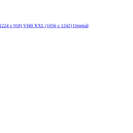
1224 x 918)
Větší XXL
(1656 x 1242)
Originál