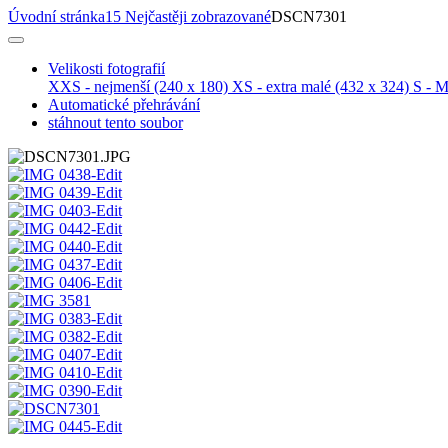
Úvodní stránka
15 Nejčastěji zobrazované
DSCN7301
Velikosti fotografií
XXS - nejmenší
(240 x 180)
XS - extra malé
(432 x 324)
S - M
Automatické přehrávání
stáhnout tento soubor