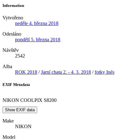
Information
Vytvořeno
neděle 4. března 2018
Odesláno
pondělí 5. března 2018
Návštěv
2542
Alba
ROK 2018
/
Jarní chata 2. - 4. 3. 2018
/
fotky Inés
EXIF Metadata
NIKON COOLPIX S8200
Show EXIF data
Make
NIKON
Model