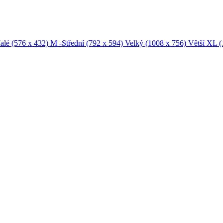
alé
(576 x 432)
M -Střední
(792 x 594)
Velký
(1008 x 756)
Větší XL
(