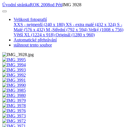
Úvodní stránka
ROK 2008
od Péti
IMG 3928
Velikosti fotografií
XXS - nejmenší
(240 x 180)
XS - extra malé
(432 x 324)
S -
Malé
(576 x 432)
M -Střední
(792 x 594)
Velký
(1008 x 756)
Větší XL
(1224 x 918)
Originál
(1280 x 960)
Automatické přehrávání
stáhnout tento soubor