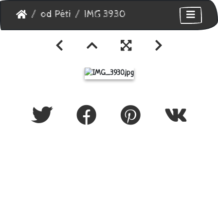
od Péti
IMG 3930